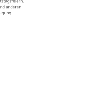
tstagsfeiern,
und anderen
nigung.