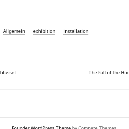
Allgemein
exhibition
installation
hlüssel
The Fall of the Ho
Founder WordPress Theme
by Compete Themes.