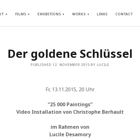
UT
FILMS
EXHIBITIONS
WORKS
LINKS
CONTACT
T POSTS
ARCHIVES
Der goldene Schlüssel
SCHRILL
December 2025
ORT
December 2024
PUBLISHED 12. NOVEMBER 2015 BY LUCILE
ILM
November 2024
elende Wirwar/The swirling Tangle
April 2024
ATTER
December 2023
September 2023
Fr, 13.11.2015, 20 Uhr
March 2023
December 2022
“25 000 Paintings”
September 2022
Video Installation von Christophe Berhault
January 2022
October 2021
im Rahmen von
March 2021
Lucile Desamory
April 2020