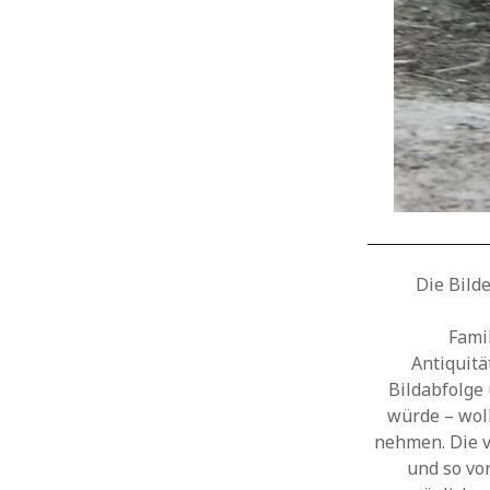
Die Bild
Fami
Antiquitä
Bildabfolge
würde – woll
nehmen. Die v
und so vo