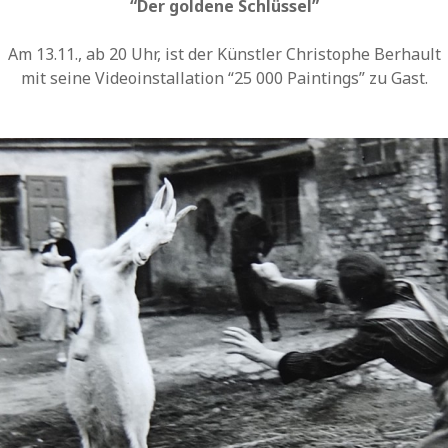
“Der goldene Schlüssel”
February 2020
October 2019
Am 13.11., ab 20 Uhr, ist der Künstler Christophe Berhault
September 2019
mit seine Videoinstallation “25 000 Paintings” zu Gast.
October 2018
February 2018
January 2018
October 2016
May 2016
February 2016
November 2015
October 2015
July 2015